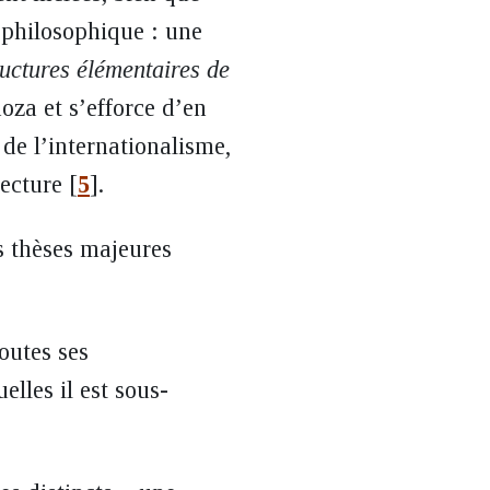
 philosophique : une
ructures élémentaires de
oza et s’efforce d’en
 de l’internationalisme,
lecture
[
5
]
.
s thèses majeures
outes ses
elles il est sous-