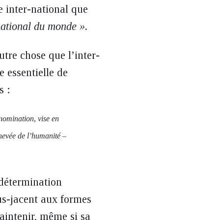
e inter-national que
national du monde ».
tre chose que l’inter-
e essentielle de
s :
nomination, vise en
chevée de l’humanité –
 détermination
ous-jacent aux formes
maintenir, même si sa