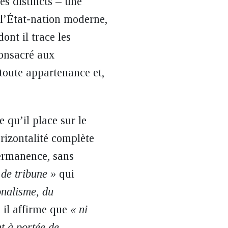
es distincts – une
e l’État-nation moderne,
dont il trace les
consacré aux
e toute appartenance et,
 qu’il place sur le
rizontalité complète
permanence, sans
 de tribune »
qui
onalisme, du
 il affirme que
« ni
nt à portée de