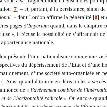
t voué à sa fragmentation en ensembles politiqu
ation
[
7
]
– et, partant, à la persistance, sinon d
tional
» dont Lordon affirme la généralité
[
8
]
et 
ères pages d’
Imperium
quand, dans le chapitre 
hise », il récuse la possibilité de s’affranchir d
e appartenance nationale.
on présente l’internationalisme comme une visée
pectives du dépérissement de l’État et d’une ho
hématiquement, d’une société auto-organisée en 
n). Ainsi quand il tourne en dérision les
« succès
l’annonce de
« l’avènement combiné de l’internati
et de l’horizontalité radicale »
. Ou encore quand
l’horizontalité, ni le dépérissement de l’État ne so