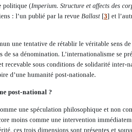
 politique (
Imperium. Structure et affects des cor
iens : l’un publié par la revue
Ballast
[
3
]
et
l’aut
n une tentative de rétablir le véritable sens de 
s de sa dénomination. L’internationalisme se pr
t recevable sous conditions de solidarité inter-
soire d’une humanité post-nationale.
me post-national ?
 comme une spéculation philosophique et non c
encore moins comme une intervention immédiateme
rité, ces trois dimensions sont présentes et souv