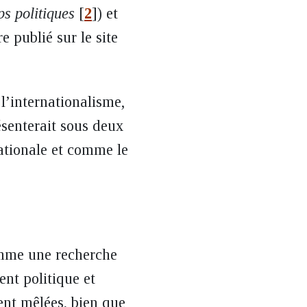
ps politiques
[
2
]
)
et
re publié sur le site
l’internationalisme,
ésenterait sous deux
nationale et comme le
omme une recherche
nt politique et
ent mêlées, bien que