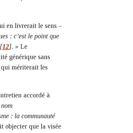
i en livrerait le sens –
ues : c’est le point que
[
12
]
. »
Le
ité générique sans
 qui mériterait les
entretien accordé à
e nom
isme : la communauté
t objecter que la visée