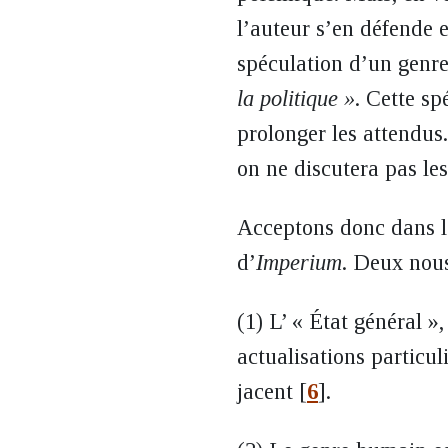
l’auteur s’en défende 
spéculation d’un genre
la politique »
. Cette sp
prolonger les attendus.
on ne discutera pas les
Acceptons donc dans l
d’
Imperium
. Deux nous
(1) L’ « État général »
actualisations particul
jacent
[
6
]
.