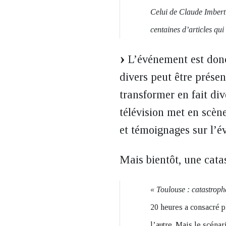
Celui de Claude Imber
centaines d’articles qu
L’événement est donc
divers peut être prés
transformer en fait di
télévision met en scèn
et témoignages sur l’é
Mais bientôt, une catas
« Toulouse : catastrophe
20 heures a consacré p
l’autre. Mais le scéna