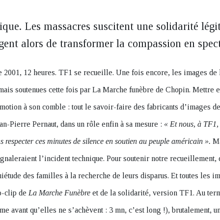
que. Les massacres suscitent une solidarité légit
rgent alors de transformer la compassion en spec
2001, 12 heures. TF1 se recueille. Une fois encore, les images de l
mais soutenues cette fois par La Marche funèbre de Chopin. Mettre 
motion à son comble : tout le savoir-faire des fabricants d’images de
ean-Pierre Pernaut, dans un rôle enfin à sa mesure :
« Et nous, à TF1,
ns respecter ces minutes de silence en soutien au peuple américain ».
Ma
signaleraient l’incident technique. Pour soutenir notre recueillement,
uiétude des familles à la recherche de leurs disparus. Et toutes les im
o-clip de
La Marche Funèbre
et de la solidarité, version TF1. Au ter
e avant qu’elles ne s’achèvent : 3 mn, c’est long !), brutalement, un