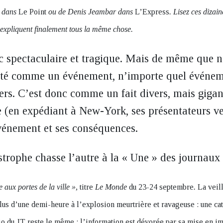
t dans
Le Point
ou de Denis Jeambar dans
L’Express
. Lisez ces dizai
i expliquent finalement tous la même chose.
 spectaculaire et tragique. Mais de même que n’
enté comme un événement, n’importe quel événem
vers. C’est donc comme un fait divers, mais gigan
e (en expédiant à New-York, ses présentateurs ve
vénement et ses conséquences.
trophe chasse l’autre à la « Une » des journaux 
 aux portes de la ville »,
titre
Le Monde
du 23-24 septembre
.
La veil
lus d’une demi-heure à l’explosion meurtrière et ravageuse : une ca
rio du JT reste le même : l’information est dévorée par sa mise en 