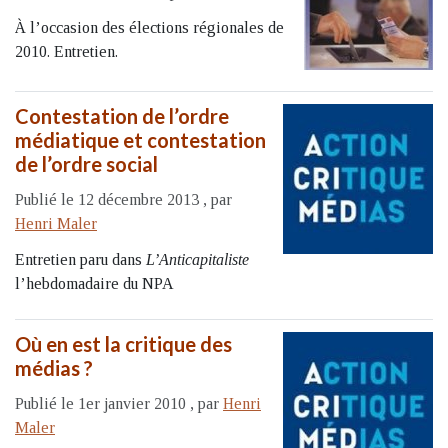
À l’occasion des élections régionales de
2010. Entretien.
Contestation de l’ordre
médiatique et contestation
de l’ordre social
Publié le 12 décembre 2013
,
par
Henri Maler
Entretien paru dans
L’Anticapitaliste
l’hebdomadaire du NPA
Où en est la critique des
médias ?
Publié le 1er janvier 2010
,
par
Henri
Maler