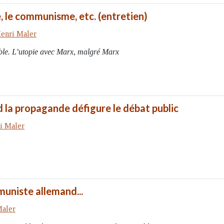
re, le communisme, etc. (entretien)
enri Maler
ble. L’utopie avec Marx, malgré Marx
 la propagande défigure le débat public
i Maler
muniste allemand...
Maler