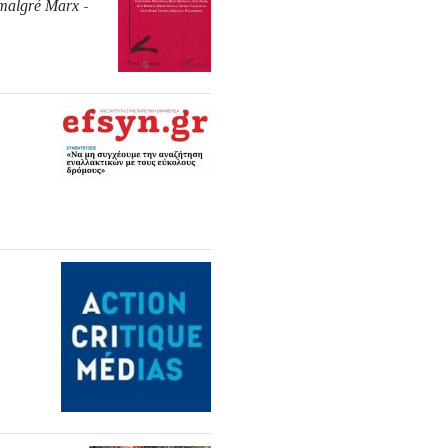
 malgré Marx
-